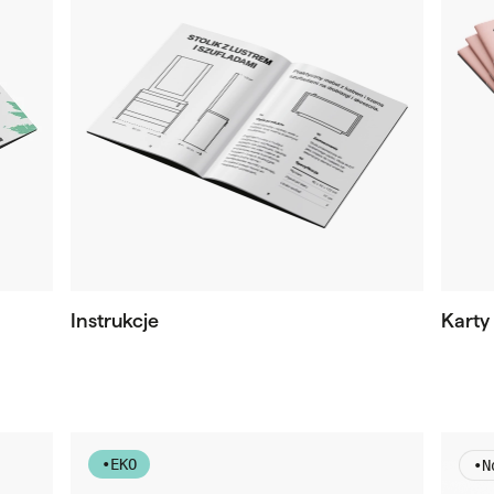
Instrukcje
Karty
•
EKO
•
N