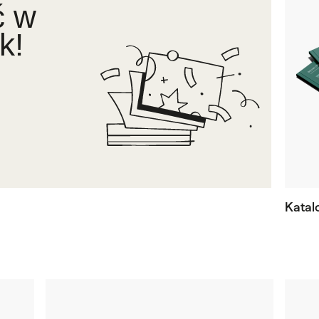
ć w
k!
Katalo