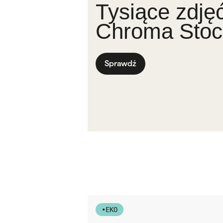
Tysiące zdję
Chroma Stoc
Sprawdź
•
EKO