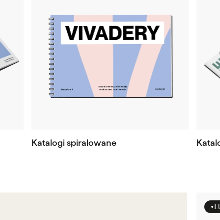
Katalogi spiralowane
Katalo
•
L