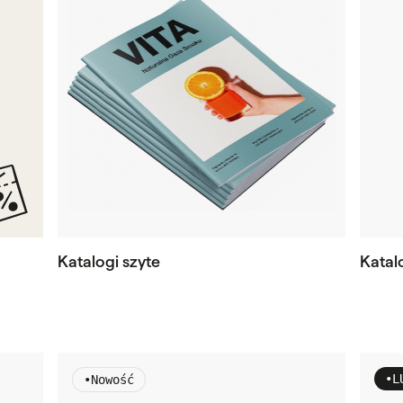
Katalogi szyte
Katal
•
L
•
Nowość