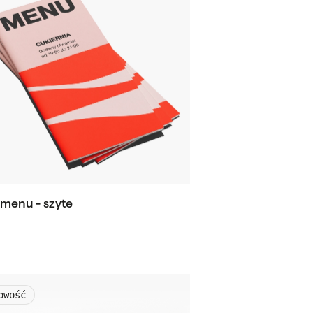
 menu - szyte
owość