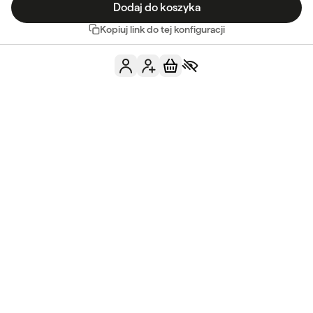
Dodaj do koszyka
Kopiuj link do tej konfiguracji
Masz jeszcze jakieś
pytania?
Skontaktuj się z nami
Zobacz FAQ