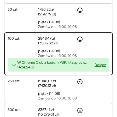
50
szt.
1786,82 zł
(
2197,79 zł
)
piątek
(
14.08
)
Zamów
do: 16:00, 10.08
100
szt.
2848,47 zł
(
3503,62 zł
)
piątek
(
14.08
)
Zamów
do: 16:00, 10.08
W Chroma Club z kodem PBKJFJ zapłacisz
Dołącz
1424,24 zł
250
szt.
6048,07 zł
(
7439,13 zł
)
piątek
(
14.08
)
Zamów
do: 16:00, 10.08
500
szt.
8357,41 zł
(
10 279,61 zł
)