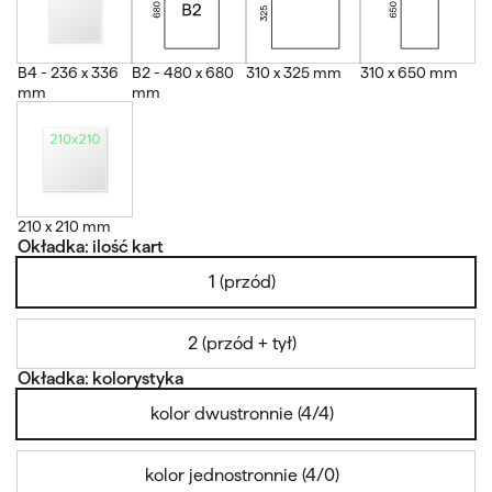
B4 - 236 x 336
B2 - 480 x 680
310 x 325 mm
310 x 650 mm
mm
mm
210 x 210 mm
Okładka: ilość kart
1 (przód)
2 (przód + tył)
Okładka: kolorystyka
kolor dwustronnie (4/4)
kolor jednostronnie (4/0)