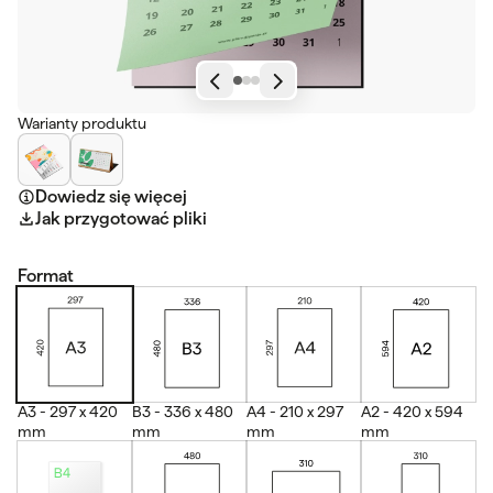
Warianty produktu
Dowiedz się więcej
Jak przygotować pliki
Format
A3 - 297 x 420
B3 - 336 x 480
A4 - 210 x 297
A2 - 420 x 594
mm
mm
mm
mm