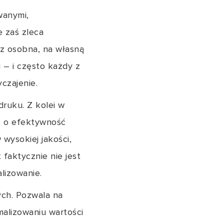
wanymi,
e zaś zleca
 z osobna, na własną
i – i często każdy z
yczajenie.
druku. Z kolei w
c o efektywność
wysokiej jakości,
 faktycznie nie jest
alizowanie.
ych. Pozwala na
alizowaniu wartości