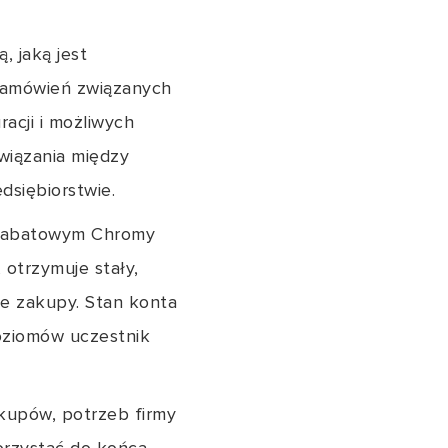
 jaką jest
 zamówień związanych
racji i możliwych
wiązania między
siębiorstwie.
e rabatowym Chromy
 otrzymuje stały,
ne zakupy. Stan konta
poziomów uczestnik
kupów, potrzeb firmy