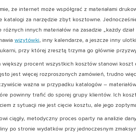
umie, że internet może współgrać z materiałami druko
je katalogi za narzędzie zbyt kosztowne. Jednocześni
 różnych innych materiałów na zasadzie „każdy dział
amawia
wizytówki
, inny kalendarze, a jeszcze inny ulotk
drukarni, przy której zresztą trzyma go głównie przyzw
m większy procent wszystkich kosztów stanowi koszt 
ęsto jest więcej rozproszonych zamówień, trudno wię
eczywiście ważna w przypadku katalogów – materiałów 
óre powinny trafić do sporej grupy klientów. Ich koszt
ciem z sytuacji nie jest cięcie kosztu, ale jego zoptym
owi ciągły, metodyczny proces oparty na analizie dan
iny po stronie wydatków przy jednoczesnym zmaksym