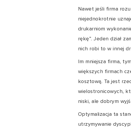
Nawet jeśli firma roz
niejednokrotnie uzna
drukarniom wykonanie
rękę”. Jeden dział z
nich robi to w innej 
Im mniejsza firma, ty
większych firmach cz
kosztową. Ta jest rz
wielostronicowych, kt
niski, ale dobrym wyjś
Optymalizacja ta stan
utrzymywanie dyscypl