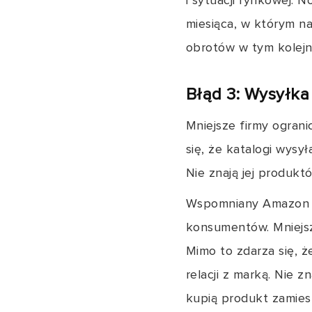
i sytuacji rynkowej. 
miesiąca, w którym na
obrotów w tym kolejn
Błąd 3: Wysyłka
Mniejsze firmy ograni
się, że katalogi wysy
Nie znają jej produkt
Wspomniany Amazon dz
konsumentów. Mniejsze
Mimo to zdarza się, ż
relacji z marką. Nie 
kupią produkt zamiesz