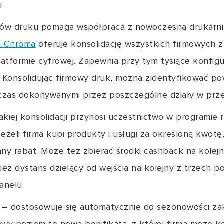
i.
tów druku pomaga współpraca z nowoczesną drukarnią,
a Chroma
oferuje konsolidację wszystkich firmowych
latformie cyfrowej. Zapewnia przy tym tysiące konfigu
Konsolidując firmowy druk, można zidentyfikować po
zas dokonywanymi przez poszczególne działy w przed
akiej konsolidacji przynosi uczestnictwo w programi
Jeżeli firma kupi produkty i usługi za określoną kwotę,
any rabat. Może też zbierać środki cashback na kolej
ież dystans dzielący od wejścia na kolejny z trzech 
anelu.
y – dostosowuje się automatycznie do sezonowości za