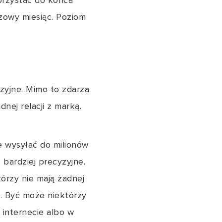
korzystać do końca
rzowy miesiąc. Poziom
yzyjne. Mimo to zdarza
nej relacji z marką.
e wysyłać do milionów
bardziej precyzyjne.
órzy nie mają żadnej
ń. Być może niektórzy
 internecie albo w