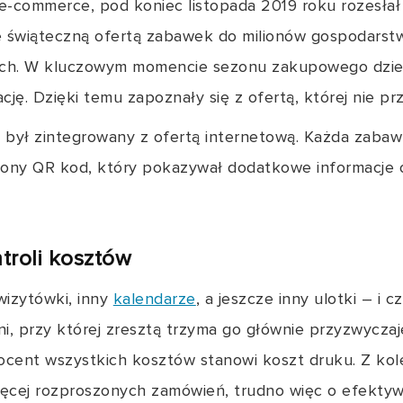
commerce, pod koniec listopada 2019 roku rozesłał
ze świąteczną ofertą zabawek do milionów gospodar
ch. W kluczowym momencie sezonu zakupowego dzie
cję. Dzięki temu zapoznały się z ofertą, której nie prz
 był zintegrowany z ofertą internetową. Każda zaba
zony QR kod, który pokazywał dodatkowe informacje o
troli kosztów
wizytówki, inny
kalendarze
, a jeszcze inny ulotki – i 
rni, przy której zresztą trzyma go głównie przyzwyczaj
rocent wszystkich kosztów stanowi koszt druku. Z kol
więcej rozproszonych zamówień, trudno więc o efekty