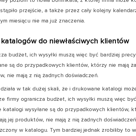
Nowy poziom to nowa bonifikata, z której firma może 
stąpiło przejście, a także przez cały kolejny kalenda
ym miesiącu nie ma już znaczenia.
 katalogów do niewłaściwych klientów
cza budżet, ich wysyłki muszą więc być bardziej prec
łane są do przypadkowych klientów, którzy nie mają żad
ów, nie mają z nią żadnych doświadczeń.
iała w tak dużej skali, że i drukowane katalogi moż
 firmy ogranicza budżet, ich wysyłki muszą więc być 
e katalogi wysyłane są do przypadkowych klientów, kt
znają jej produktów, nie mają z nią żadnych doświadcze
czony w katalogu. Tym bardziej jednak zrobiliby to w