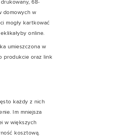
 drukowany, 68-
stw domowych w
ci mogły kartkować
eklikałyby online.
wka umieszczona w
 produkcie oraz link
często każdy z nich
enie. Im mniejsza
ei w większych
wność kosztową.