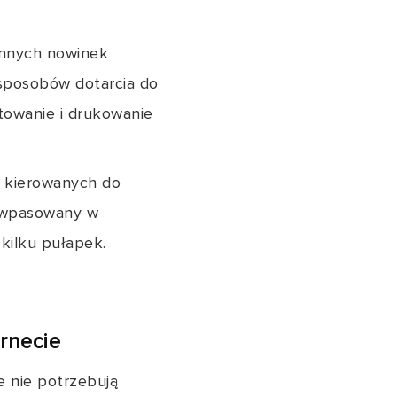
 innych nowinek
 sposobów dotarcia do
ktowanie i drukowanie
h kierowanych do
o wpasowany w
 kilku pułapek.
ernecie
e nie potrzebują