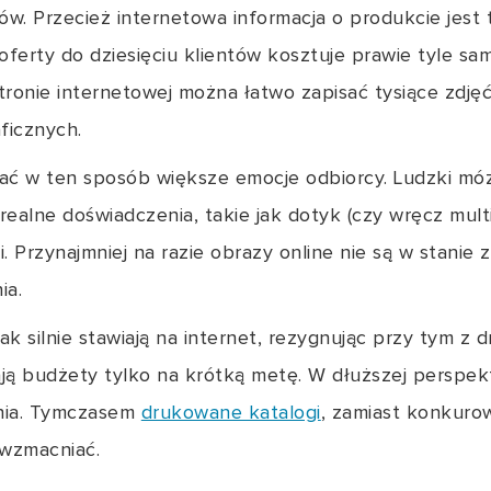
. Przecież internetowa informacja o produkcie jest t
oferty do dziesięciu klientów kosztuje prawie tyle sam
stronie internetowej można łatwo zapisać tysiące zdj
ficznych.
ać w ten sposób większe emocje odbiorcy. Ludzki móz
ealne doświadczenia, takie jak dotyk (czy wręcz mult
mi. Przynajmniej na razie obrazy online nie są w stani
ia.
tak silnie stawiają na internet, rezygnując przy tym z
ją budżety tylko na krótką metę. W dłuższej perspek
nia. Tymczasem
drukowane katalogi
, zamiast konkuro
 wzmacniać.