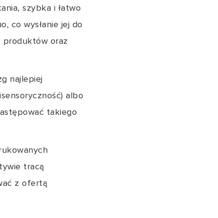
ania, szybka i łatwo
o, co wysłanie jej do
ęć produktów oraz
g najlepiej
isensoryczność) albo
e zastępować takiego
 drukowanych
tywie tracą
wać z ofertą