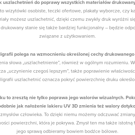
k uszlachetnień do poprawy wszystkich materiałów drukowan
 to wizytówki osobiste, teczki ofertowe, plakaty wyborcze, czy k
iały możesz uszlachetnić, dzięki czemu zwykły druk wyróżni się 
 drukowany stanie się także bardziej funkcjonalny – będzie odpo
związane z użytkowaniem.
ligrafii polega na wzmocnieniu określonej cechy drukowanego
nia słowa „uszlachetnienie”, również w ogólnym rozumieniu. W
za „uczynienie czegoś lepszym”, także poprawienie właściwości
ligrafii uszlachetnić oznacza pokryć powierzchnię druku określ
ku to zresztą nie tylko poprawa jego walorów wizualnych. Pokry
odobnie jak nałożenie lakieru UV 3D zmienia też walory doty
 zmysłów człowieka. To dzięki niemu możemy odczuwać zmiany t
ści powierzchni, która je pokrywa. Zmysł ten ma także istotną 
jego sprawą odbieramy bowiem bodźce bólowe.