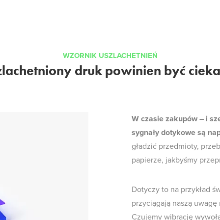
WZORNIK USZLACHETNIEŃ
lachetniony druk powinien być cie
W czasie zakupów – i sze
sygnały dotykowe są nap
gładzić przedmioty, prze
papierze, jakbyśmy przep
Dotyczy to na przykład ś
przyciągają naszą uwagę
Czujemy wibrację wywoł