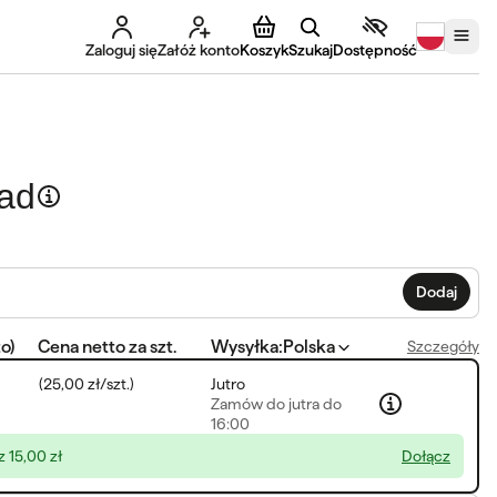
Zaloguj się
Załóż konto
Koszyk
Szukaj
Dostępność
ład
Dodaj
to
)
Cena netto za szt.
Wysyłka
:
Polska
Szczegóły
(
25,00 zł
/
szt.
)
Jutro
Zamów
do jutra do
16:00
sz
15,00 zł
Dołącz