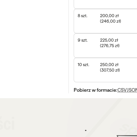
8
szt.
200,00 zł
(
246,00 zł
)
9
szt.
225,00 zł
(
276,75 zł
)
10
szt.
250,00 zł
(
307,50 zł
)
Pobierz w formacie:
CSV
JSO