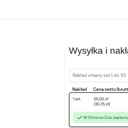
Wysyłka i nak
Nakład
Cena
netto
(
brut
1
szt.
25,00 zł
(
30,75 zł
)
W Chroma Club zapłaci