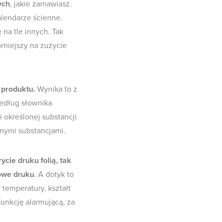
ych
, jakie zamawiasz.
alendarze ścienne.
na tle innych. Tak
rniejszy na zużycie
 produktu.
Wynika to z
edług słownika
 określonej substancji
onymi substancjami.
cie druku folią, tak
kowe druku
. A dotyk to
emperatury, kształt
funkcję alarmującą, za