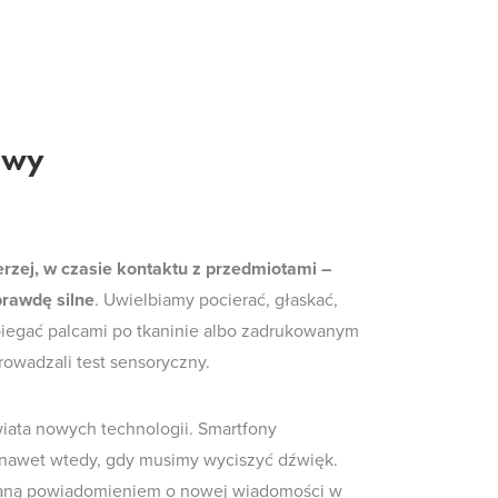
kawy
rzej, w czasie kontaktu z przedmiotami –
rawdę silne
. Uwielbiamy pocierać, głaskać,
biegać palcami po tkaninie albo zadrukowanym
rowadzali test sensoryczny.
wiata nowych technologii. Smartfony
 nawet wtedy, gdy musimy wyciszyć dźwięk.
aną powiadomieniem o nowej wiadomości w