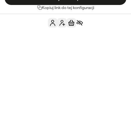
Kopiuj link do tej konfiguracji
Masz jeszcze jakieś
pytania?
Skontaktuj się z nami
Zobacz FAQ