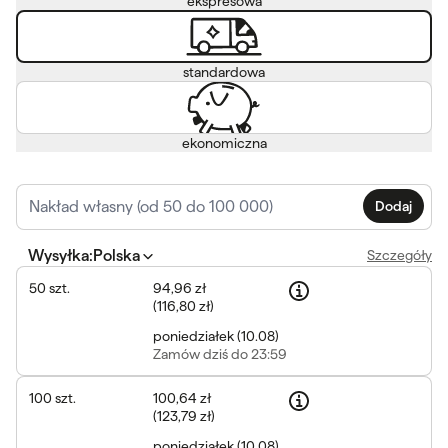
ekspresowa
standardowa
ekonomiczna
Dodaj
Wysyłka
:
Polska
Szczegóły
50
szt.
94,96 zł
(
116,80 zł
)
poniedziałek
(
10.08
)
Zamów
dziś do 23:59
100
szt.
100,64 zł
(
123,79 zł
)
poniedziałek
(
10.08
)