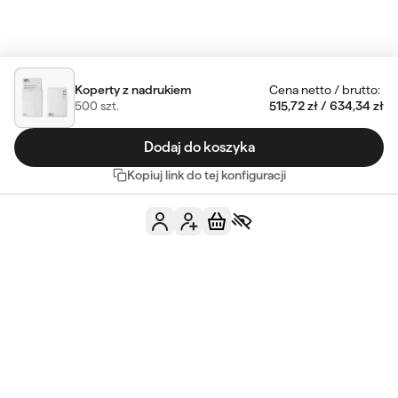
Koperty z nadrukiem
Cena netto
/
brutto
:
500
szt.
515,72 zł
/
634,34 zł
Dodaj do koszyka
Kopiuj link do tej konfiguracji
Masz jeszcze jakieś
pytania?