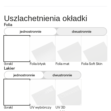
Uszlachetnienia okładki
Folia
jednostronnie
dwustronnie
(brak)
Folia błysk
Folia mat
Folia Soft Skin
Lakier
jednostronnie
dwustronnie
(brak)
UV wybiórczy
UV 3D