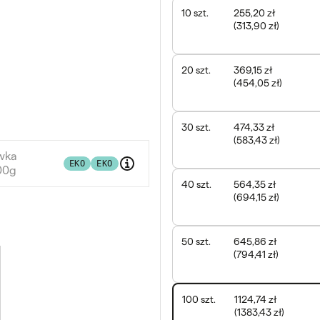
10
szt.
255,20 zł
(
313,90 zł
)
20
szt.
369,15 zł
(
454,05 zł
)
30
szt.
474,33 zł
(
583,43 zł
)
ówka
EKO
EKO
300g
40
szt.
564,35 zł
(
694,15 zł
)
50
szt.
645,86 zł
(
794,41 zł
)
100
szt.
1124,74 zł
(
1383,43 zł
)