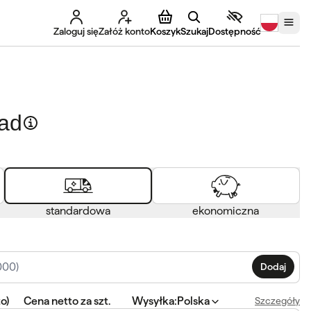
Zaloguj się
Załóż konto
Koszyk
Szukaj
Dostępność
ład
standardowa
ekonomiczna
Dodaj
to
)
Cena netto za szt.
Wysyłka
:
Polska
Szczegóły