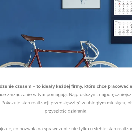
ądzanie czasem – to ideały każdej firmy, która chce pracować 
ące zarządzanie w tym pomagają. Najprostszym, najporęczniejsz
y. Pokazuje stan realizacji przedsięwzięć w ubiegłym miesiącu, 
przyszłość działania.
jrzeć, co pozwala na sprawdzenie nie tylko u siebie stan realiza