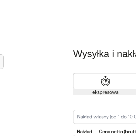
Wysyłka i nak
ekspresowa
Nakład
Cena
netto
(
brut