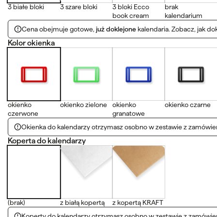
3 białe bloki
3 szare bloki
3 bloki Ecco
brak
book cream
kalendarium
Cena obejmuje gotowe,
już doklejone
kalendaria. Zobacz, jak do
Kolor okienka
okienko
okienko zielone
okienko
okienko czarne
czerwone
granatowe
Okienka do kalendarzy otrzymasz osobno w zestawie z zamówie
Koperta do kalendarzy
(brak)
z białą kopertą
z kopertą KRAFT
Koperty do kalendarzy otrzymasz osobno w zestawie z zamówie