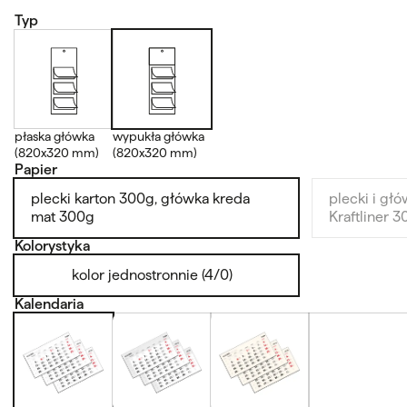
Typ
płaska główka
wypukła główka
(820x320 mm)
(820x320 mm)
Papier
plecki karton 300g, główka kreda
plecki i gł
mat 300g
Kraftliner 
Kolorystyka
kolor jednostronnie (4/0)
Kalendaria