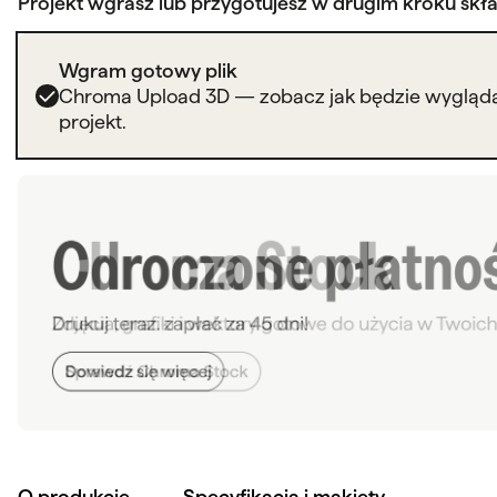
Projekt wgrasz lub przygotujesz w drugim kroku skł
Wgram gotowy plik
Chroma Upload 3D — zobacz jak będzie wygląda
projekt.
O produkcie
Specyfikacja i makiety