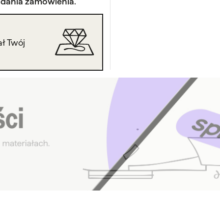
adania zamówienia.
ł Twój