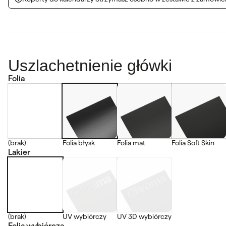
Uszlachetnienie główki
Folia
(brak)
Folia błysk
Folia mat
Folia Soft Skin
Lakier
(brak)
UV wybiórczy
UV 3D wybiórczy
Folia wybiórcza