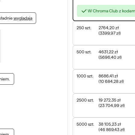
W Chroma Club z kodem 
kładnie
wyglądają
250
szt.
2764,20 zł
(
3399,97 zł
)
500
szt.
4631,22 zł
(
5696,40 zł
)
1000
szt.
8686,41 zł
niem.
(
10 684,28 zł
)
2500
szt.
19 272,35 zł
(
23 704,99 zł
)
5000
szt.
38 105,23 zł
(
46 869,43 zł
)
niem.