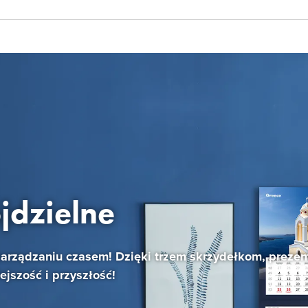
jdzielne
zarządzaniu czasem! Dzięki trzem skrzydełkom, preze
ejszość i przyszłość!