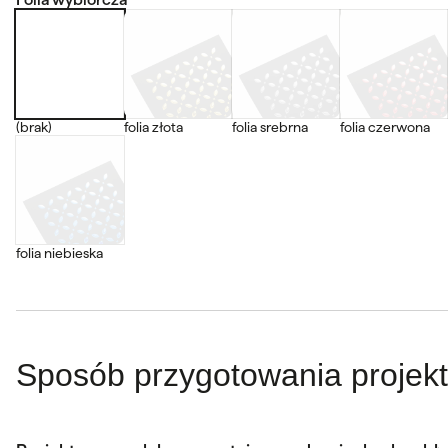
(brak)
folia złota
folia srebrna
folia czerwona
folia niebieska
Sposób przygotowania projek