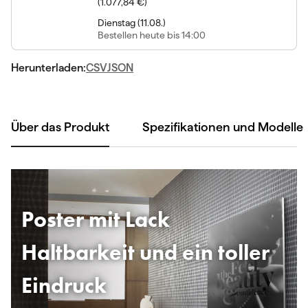
(
1.077,84 €
)
Dienstag
(
11.08.
)
Bestellen
heute bis 14:00
Herunterladen:
CSV
JSON
Über das Produkt
Spezifikationen und Modelle
Poster mit Lack
Haltbarkeit und ein toller
Eindruck