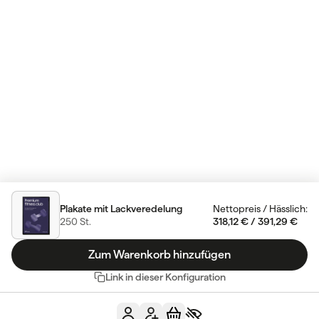
Plakate mit Lackveredelung
Nettopreis
/
Hässlich
:
250
St.
318,12 €
/
391,29 €
Zum Warenkorb hinzufügen
Link in dieser Konfiguration