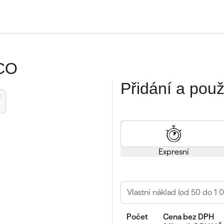
ECO
Přidání a použi
Expresní
Počet
Cena
bez DPH