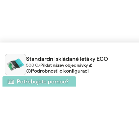
Standardní skládané letáky ECO
500
O.
Přidat název objednávky
Podrobnosti o konfiguraci
Potřebujete pomoc?
Máte ještě něj
otázky?