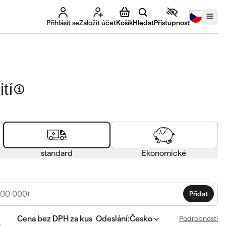
Přihlásit se
Založit účet
Košík
Hledat
Přístupnost
tí
standard
Ekonomické
Přidat
Cena bez DPH za kus
Odeslání
:
Česko
Podrobnosti