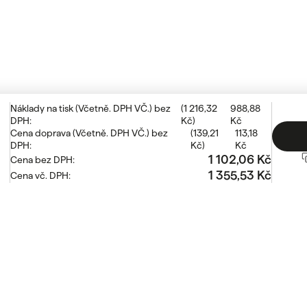
Náklady na tisk
(
Včetně. DPH VČ.
)
bez
(
1 216,32
988,88
DPH
:
Kč
)
Kč
Cena doprava
(
Včetně. DPH VČ.
)
bez
(
139,21
113,18
DPH
:
Kč
)
Kč
1 102,06 Kč
Cena bez DPH
:
1 355,53 Kč
Cena vč. DPH
:
aké