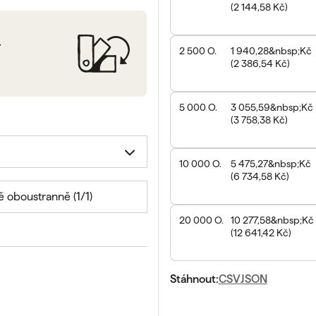
(
2 144,58 Kč
)
.
2 500
O.
1 940,28&nbsp;Kč
(
2 386,54 Kč
)
5 000
O.
3 055,59&nbsp;Kč
(
3 758,38 Kč
)
10 000
O.
5 475,27&nbsp;Kč
(
6 734,58 Kč
)
ě oboustranně (1/1)
20 000
O.
10 277,58&nbsp;Kč
(
12 641,42 Kč
)
Stáhnout:
CSV
JSON