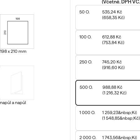
(
Včetně. DPH VČ.
50
O.
535,24 Kč
(
658,35 Kč
)
100
O.
612,88 Kč
(
753,84 Kč
)
198 x 210 mm
250
O.
745,20 Kč
(
916,60 Kč
)
500
O.
988,88 Kč
(
1 216,32 Kč
)
napůl a napůl
1 000
O.
1 259,23&nbsp;Kč
(
1 548,85&nbsp;Kč
)
2 000
O.
1 743,56&nbsp;Kč