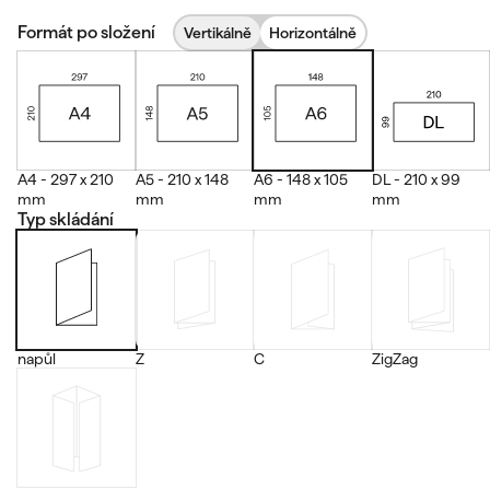
Formát po složení
Vertikálně
Horizontálně
A4 - 297 x 210
A5 - 210 x 148
A6 - 148 x 105
DL - 210 x 99
mm
mm
mm
mm
Typ skládání
napůl
Z
C
ZigZag